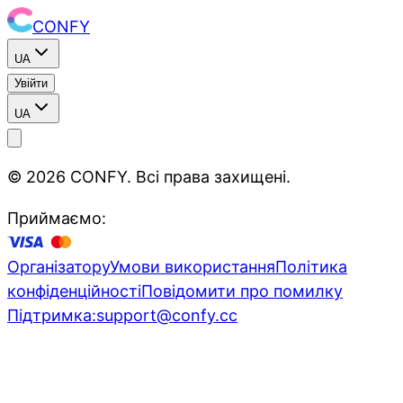
CONFY
UA
Увійти
UA
©
2026
CONFY.
Всі права захищені
.
Приймаємо:
Організатору
Умови використання
Політика
конфіденційності
Повідомити про помилку
Підтримка
:
support@confy.cc